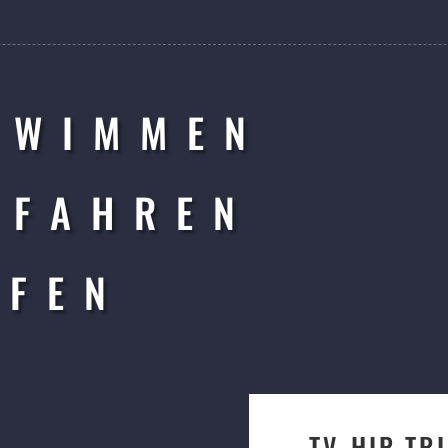
HWIMMEN
DFAHREN
UFEN
TV-HIP TR