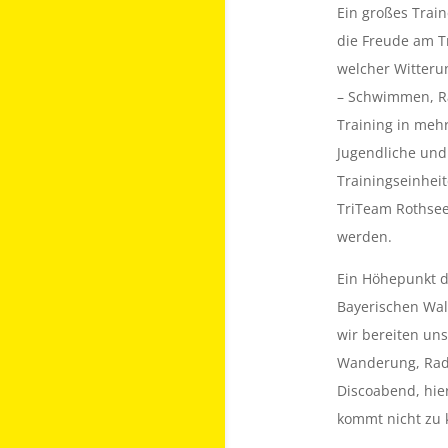
Ein großes Train
die Freude am Tr
welcher Witterun
– Schwimmen, Ra
Training in meh
Jugendliche und
Trainingseinhei
TriTeam Rothsee
werden.
Ein Höhepunkt de
Bayerischen Wal
wir bereiten uns
Wanderung, Rada
Discoabend, hie
kommt nicht zu 