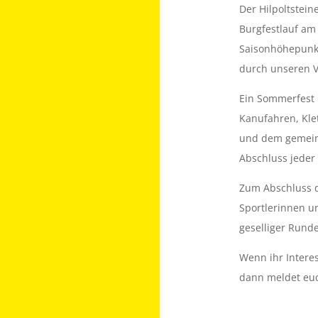
Der Hilpoltstein
Burgfestlauf am
Saisonhöhepunk
durch unseren Ve
Ein Sommerfest 
Kanufahren, Kle
und dem gemeins
Abschluss jeder
Zum Abschluss d
Sportlerinnen un
geselliger Runde
Wenn ihr Intere
dann meldet euc